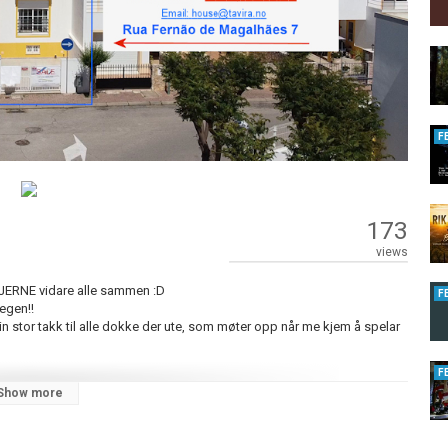
F
173
views
GJERNE vidare alle sammen :D
F
vegen!!
ein stor takk til alle dokke der ute, som møter opp når me kjem å spelar
F
Show more