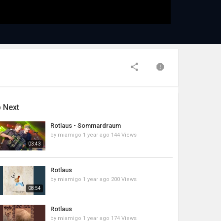
 Next
Rotlaus - Sommardraum
by
miamigo
1 year ago
144 Views
03:43
Rotlaus
by
miamigo
1 year ago
200 Views
08:54
Rotlaus
by
miamigo
1 year ago
174 Views