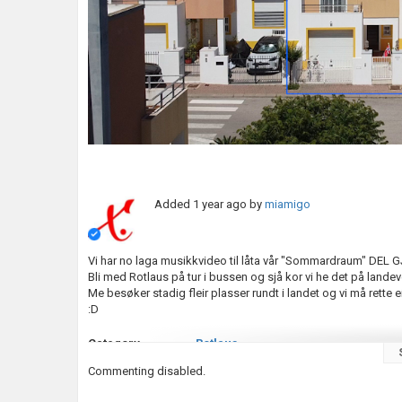
Added
1 year ago
by
miamigo
Vi har no laga musikkvideo til låta vår "Sommardraum" DEL 
Bli med Rotlaus på tur i bussen og sjå kor vi he det på lande
Me besøker stadig fleir plasser rundt i landet og vi må rette 
:D
Category
Rotlaus
Tags
musikk
,
rotlaus
,
vassendgutane
Commenting disabled.