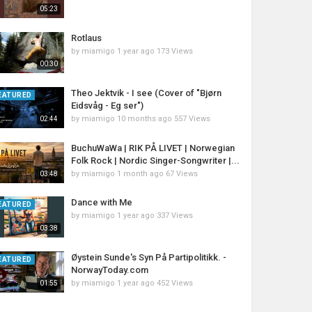
05:23
Rotlaus
by
miamigo
1 year ago
173 Views
00:30
Theo Jektvik - I see (Cover of "Bjørn
EATURED
Eidsvåg - Eg ser")
by
miamigo
10 months ago
557 Views
02:44
BuchuWaWa | RIK PÅ LIVET | Norwegian
Folk Rock | Nordic Singer-Songwriter |...
by
miamigo
1 month ago
67 Views
03:48
Dance with Me
EATURED
by
miamigo
1 year ago
337 Views
03:38
Øystein Sunde's Syn På Partipolitikk. -
EATURED
NorwayToday.com
by
miamigo
1 year ago
452 Views
01:55